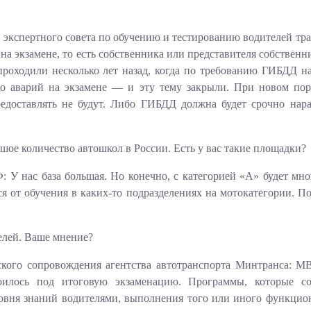
экспертного совета по обучению и тестированию водителей тра
на экзамене, то есть собственника или представителя собственн
е проходили несколько лет назад, когда по требованию ГИБДД
о аварий на экзамене — и эту тему закрыли. При новом пор
едоставлять не будут. Либо ГИБДД должна будет срочно нара
ое количество автошкол в России. Есть у вас такие площадки?
 У нас база большая. Но конечно, с категорией «А» будет мно
я от обучения в каких-то подразделениях на мотокатегории. 
елей. Ваше мнение?
кого сопровождения агентства автотранспорта Минтранса: МВ
оилось под итоговую экзаменацию. Программы, которые 
овня знаний водителями, выполнения того или иного функциона