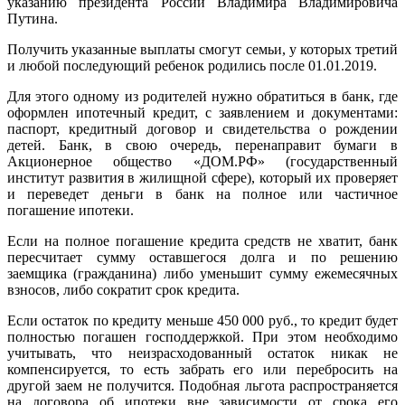
указанию президента России Владимира Владимировича
Путина.
Получить указанные выплаты смогут семьи, у которых третий
и любой последующий ребенок родились после 01.01.2019.
Для этого одному из родителей нужно обратиться в банк, где
оформлен ипотечный кредит, с заявлением и документами:
паспорт, кредитный договор и свидетельства о рождении
детей. Банк, в свою очередь, перенаправит бумаги в
Акционерное общество «ДОМ.РФ» (государственный
институт развития в жилищной сфере), который их проверяет
и переведет деньги в банк на полное или частичное
погашение ипотеки.
Если на полное погашение кредита средств не хватит, банк
пересчитает сумму оставшегося долга и по решению
заемщика (гражданина) либо уменьшит сумму ежемесячных
взносов, либо сократит срок кредита.
Если остаток по кредиту меньше 450 000 руб., то кредит будет
полностью погашен господдержкой. При этом необходимо
учитывать, что неизрасходованный остаток никак не
компенсируется, то есть забрать его или перебросить на
другой заем не получится. Подобная льгота распространяется
на договора об ипотеки вне зависимости от срока его